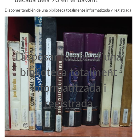
dècada dels 70 en endavant
Disponer también de una biblioteca totalmente informatizada y registrada
Disposar també d´una
biblioteca totalment
informatitzada i
registrada