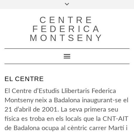
Skip
Toggle
to
Trieu
header
content
un
CENTRE
idioma
FEDERICA
MONTSENY
Toggle Navigation
EL CENTRE
El Centre d’Estudis Llibertaris Federica
Montseny neix a Badalona inaugurant-se el
21 d’abril de 2001. La seva primera seu
física es troba en els locals que la CNT-AIT
de Badalona ocupa al cèntric carrer Martí i