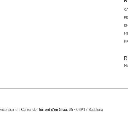
R
C
PE
E
M
K
R
No
encontrar en:
Carrer del Torrent d'en Grau, 35
- 08917 Badalona